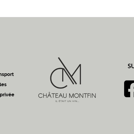
S
nsport
les
 privée